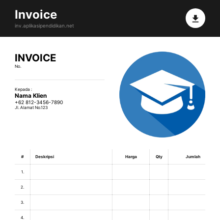
Invoice
inv.aplikasipendidikan.net
INVOICE
No.
Kepada :
Nama Klien
+62 812-3456-7890
Jl. Alamat No.123
#
Deskripsi
Harga
Qty
Jumlah
1.
2.
3.
4.