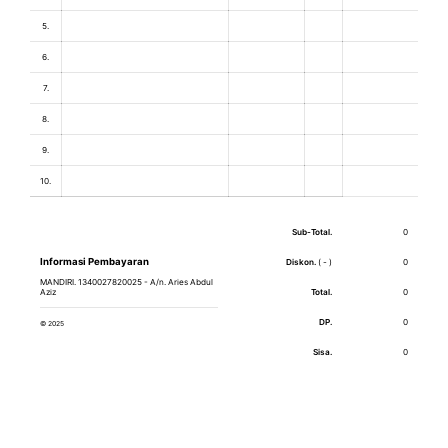
5.
6.
7.
8.
9.
10.
Sub-Total.
0
Informasi Pembayaran
Diskon.
( - )
MANDIRI. 1340027820025 - A/n. Aries Abdul
Aziz
Total.
0
DP.
© 2025
Sisa.
0